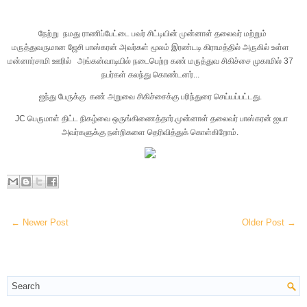
நேற்று
நமது
ராணிப்பேட்டை
பவர்
சிட்டியின்
முன்னாள்
தலைவர்
மற்றும்
மருத்துவருமான
ஜேசி
பாஸ்கரன்
அவர்கள்
மூலம்
இரண்டடி
கிராமத்தில்
அருகில்
உள்ள
மன்னார்சாமி
ஊரில்
அங்கன்வாடியில்
நடைபெற்ற
கண்
மருத்துவ
சிகிச்சை
முகாமில்
37
நபர்கள்
கலந்து
கொண்டனர்
...
ஐந்து
பேருக்கு
கண்
அறுவை
சிகிச்சைக்கு
பரிந்துரை
செய்யப்பட்டது
.
JC
பெருமாள்
திட்ட
நிகழ்வை
ஒருங்கிணைத்தார்
.
முன்னாள்
தலைவர்
பாஸ்கரன்
ஐயா
அவர்களுக்கு
நன்றிகளை
தெரிவித்துக்
கொள்கிறோம்
.
← Newer Post
Older Post →