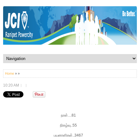
Home
» »
10:20 AM
நாள்
....81
நிகழ்வு
..55
பயனாளிகள்
..3467