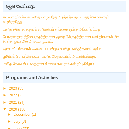
ஜேசி கோட்பாடு
கடவுள் நம்பிக்கை மனித வாழ்விற்கு அர்த்தத்தையும், குறிக்கோளையும்
வழங்குகிறது.
மனித சகோதரத்துவம் நாடுகளின் எல்லைகளுக்கு அப்பாற்பட்டது.
பொருளாதார நீதியை,சுதந்திரமான முறையில்,சுதந்திரமான மனிதர்களால் மிக
சிறந்த முறையில் அடைய முடியும்.
அரசு சட்டங்களால் அமைய வேண்டுமேயன்றி மனிதர்களால் அல்ல.
பூமியின் பெருஞ்செல்வம், மனித ஆளுமையில் அடங்கியுள்ளது.
மனித சேவையே மகத்தான சேவை என நாங்கள் நம்புகிறோம்.
Programs and Activities
►
2023
(33)
►
2022
(2)
►
2021
(24)
▼
2020
(130)
►
December
(1)
►
July
(3)
►
June
(23)