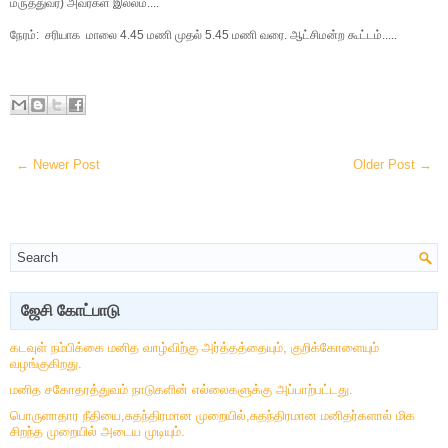
மருத்துவர்
)
அவர்கள்
இல்லம்
....
நேரம்
:
சரியாக
மாலை
4.45
மணி
முதல்
5.45
மணி
வரை
.
ஆட்சிமன்ற
கூட்டம்
.....
← Newer Post
Older Post →
ஜேசி கோட்பாடு
கடவுள் நம்பிக்கை மனித வாழ்விற்கு அர்த்தத்தையும், குறிக்கோளையும்
வழங்குகிறது.
மனித சகோதரத்துவம் நாடுகளின் எல்லைகளுக்கு அப்பாற்பட்டது.
பொருளாதார நீதியை,சுதந்திரமான முறையில்,சுதந்திரமான மனிதர்களால் மிக
சிறந்த முறையில் அடைய முடியும்.