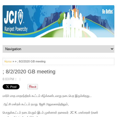
Home
» » ; 8/2/2020 GB meeting
; 8/2/2020 GB meeting
6:03 PM
மார்ச்
மாத
மாதாந்திரக்
கூட்டம்
கீழ்க்கண்டவாறு
நடைபெற
இருக்கிறது
...
ஆட்சி
மன்றக்
கூட்டம்
நமது
ஜேசி
அலுவலகத்திலும்
,
பொதுக்கூட்டம்
நடைபெறும்
இடம்
முன்னாள்
தலைவர்
JC K.
பாஸ்கரன்
(
கண்