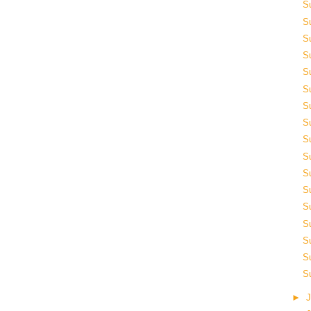
S
S
S
S
S
S
S
S
S
S
S
S
S
S
S
S
S
►
J