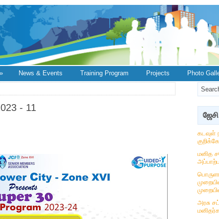
»
News & Events
Training Program
Projects
Photo Gall
023 - 11
ஜேசி
கடவுள் 
குறிக்க
மனித ச
அப்பாற்ப
பொருளா
முறையில
முறையில
அரசு ச
மனிதர்