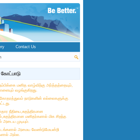
ery
Contact Us
 கோட்பாடு
நம்பிக்கை மனித வாழ்விற்கு அர்த்தத்தையும்,
ோளையும் வழங்குகிறது.
கோதரத்துவம் நாடுகளின் எல்லைகளுக்கு
ட்டது.
தார நீதியை,சுதந்திரமான
்,சுதந்திரமான மனிதர்களால் மிக சிறந்த
் அடைய முடியும்.
ட்டங்களால் அமைய வேண்டுமேயன்றி
களால் அல்ல.