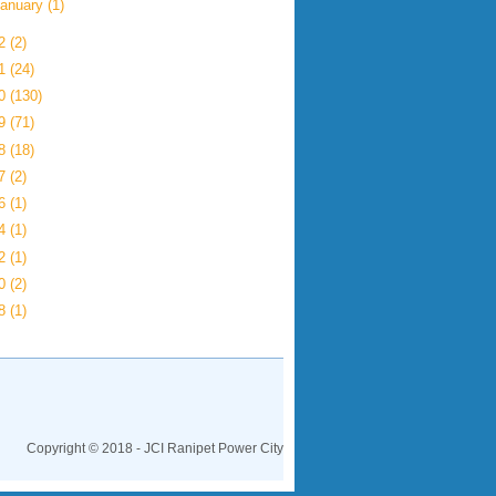
anuary
(1)
22
(2)
21
(24)
20
(130)
19
(71)
18
(18)
17
(2)
16
(1)
14
(1)
12
(1)
00
(2)
98
(1)
Copyright © 2018 - JCI Ranipet Power City