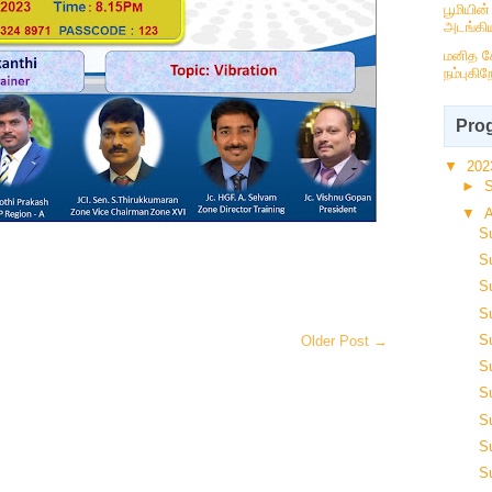
பூமியின
அடங்கிய
மனித ச
நம்புகிற
Prog
▼
20
►
▼
S
S
S
S
S
Older Post →
S
S
S
S
S