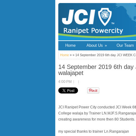
Home
About Us
»
Our Team
Home
» » 14 September 2019 6th day JCI WEEK Cel
14 September 2019 6th day 
walajapet
4:00 PM
JCI Ranipet Power City conducted JCI Week 
College walaja by Trainer LN.MJF.S.Rangarajan
creating awareness for more then 80 Students.
my special thanks to trainer Ln.Rangarajan