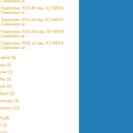
Celebration at ...
2 September 2019 4th day JCI WEEK
Celebration at ...
1 September 2019 3rd day JCI WEEK
Celebration at ...
0 September 2019 2nd day JCI WEEK
Celebration at ...
9 September 2019 1st day JCI WEEK
Celebration at ...
August
(6)
uly
(3)
June
(3)
May
(3)
pril
(4)
March
(3)
ebruary
(3)
anuary
(12)
18
(18)
17
(2)
16
(1)