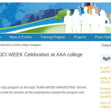
»
News & Events
Training Program
Projects
Photo Gall
ebration at AAA college walajapet
JCI WEEK Celebration at AAA college
ஜேசி
கடவுள் 
குறிக்க
மனித ச
அப்பாற்ப
6th day program on the topic "RAIN WATER HARVESTING "at AAA
பொருளா
முறையில
 took the session all the participants enjoyed the program and
முறையில
அரசு ச
மனிதர்