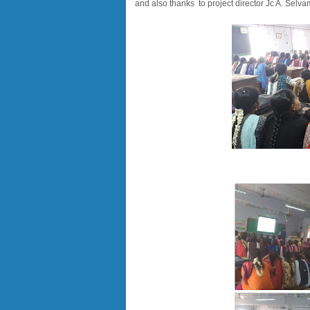
and also thanks to project director Jc A. Sel