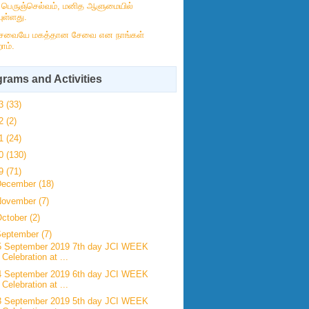
் பெருஞ்செல்வம், மனித ஆளுமையில்
ுள்ளது.
ேவையே மகத்தான சேவை என நாங்கள்
ோம்.
rams and Activities
23
(33)
22
(2)
21
(24)
20
(130)
19
(71)
December
(18)
November
(7)
ctober
(2)
September
(7)
5 September 2019 7th day JCI WEEK
Celebration at ...
4 September 2019 6th day JCI WEEK
Celebration at ...
3 September 2019 5th day JCI WEEK