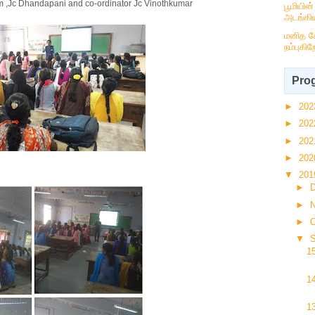
vam ,Jc Dhandapani and co-ordinator Jc Vinothkumar
பூமியின
அடங்கிய
மனித ச
நம்புகிற
Prog
►
20
►
20
►
20
►
20
▼
20
►
►
►
O
▼
1
1
1