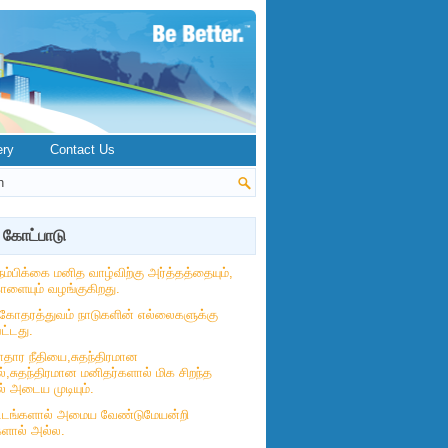
ery
Contact Us
 கோட்பாடு
நம்பிக்கை மனித வாழ்விற்கு அர்த்தத்தையும்,
ோளையும் வழங்குகிறது.
கோதரத்துவம் நாடுகளின் எல்லைகளுக்கு
ட்டது.
தார நீதியை,சுதந்திரமான
்,சுதந்திரமான மனிதர்களால் மிக சிறந்த
் அடைய முடியும்.
ட்டங்களால் அமைய வேண்டுமேயன்றி
களால் அல்ல.