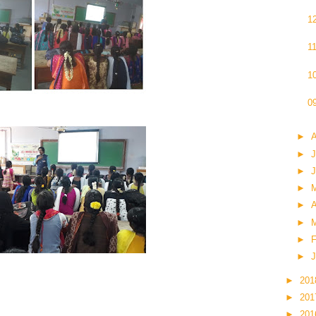
1
1
1
0
►
►
J
►
►
►
A
►
►
F
►
J
►
20
►
20
►
20