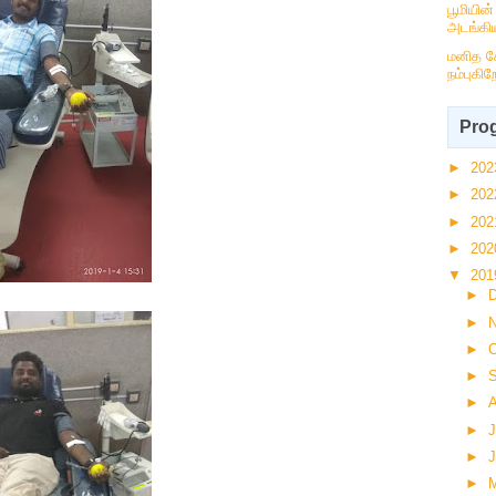
பூமியின
அடங்கிய
மனித ச
நம்புகிற
Prog
►
20
►
20
►
20
►
20
▼
20
►
►
►
O
►
►
►
J
►
►