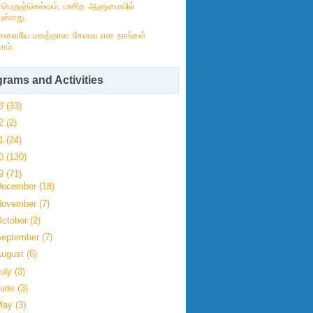
் பெருஞ்செல்வம், மனித ஆளுமையில்
ுள்ளது.
ேவையே மகத்தான சேவை என நாங்கள்
ோம்.
rams and Activities
23
(33)
22
(2)
21
(24)
20
(130)
19
(71)
December
(18)
November
(7)
ctober
(2)
September
(7)
August
(6)
uly
(3)
June
(3)
May
(3)