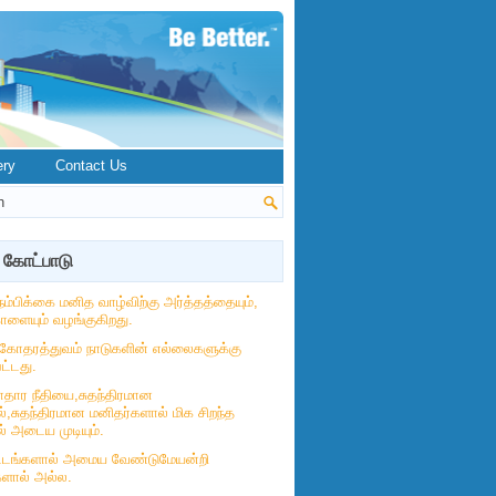
ery
Contact Us
 கோட்பாடு
நம்பிக்கை மனித வாழ்விற்கு அர்த்தத்தையும்,
ோளையும் வழங்குகிறது.
கோதரத்துவம் நாடுகளின் எல்லைகளுக்கு
ட்டது.
தார நீதியை,சுதந்திரமான
்,சுதந்திரமான மனிதர்களால் மிக சிறந்த
் அடைய முடியும்.
ட்டங்களால் அமைய வேண்டுமேயன்றி
களால் அல்ல.