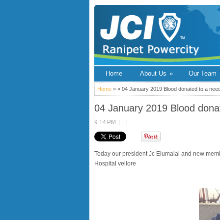
Home
About Us
»
Our Team
Home
» » 04 January 2019 Blood donated to a need
04 January 2019 Blood donat
9:14 PM
Today our president Jc Elumalai and new memb
Hospital vellore