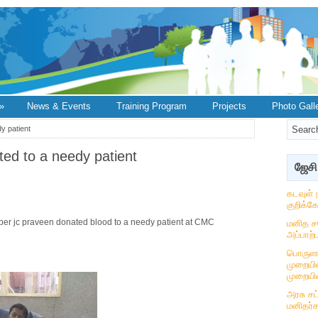
»
News & Events
Training Program
Projects
Photo Gall
y patient
ed to a needy patient
ஜேசி
கடவுள் 
குறிக்க
er jc praveen donated blood to a needy patient at CMC
மனித ச
அப்பாற்ப
பொருளா
முறையில
முறையில
அரசு ச
மனிதர்