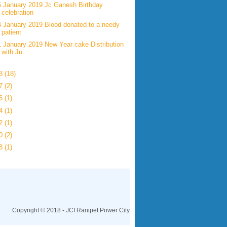
5 January 2019 Jc Ganesh Birthday
celebration
4 January 2019 Blood donated to a needy
patient
1 January 2019 New Year cake Distribution
with Ju...
18
(18)
17
(2)
16
(1)
14
(1)
12
(1)
00
(2)
98
(1)
Copyright © 2018 - JCI Ranipet Power City