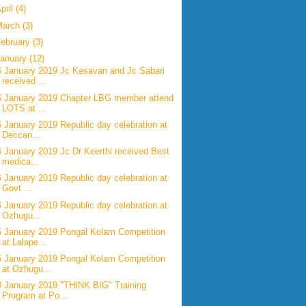
pril
(4)
March
(3)
ebruary
(3)
anuary
(12)
6 January 2019 Jc Kesavan and Jc Sabari
received ...
6 January 2019 Chapter LBG member attend
LOTS at ...
6 January 2019 Republic day celebration at
Deccan...
6 January 2019 Jc Dr Keerthi received Best
medica...
6 January 2019 Republic day celebration at
Govt ...
6 January 2019 Republic day celebration at
Ozhugu...
5 January 2019 Pongal Kolam Competition
at Lalape...
5 January 2019 Pongal Kolam Competition
at Ozhugu...
0 January 2019 "THINK BIG" Training
Program at Po...