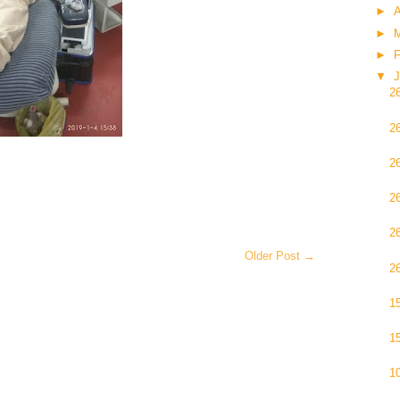
►
A
►
►
F
▼
J
2
2
2
2
2
Older Post →
2
1
1
1