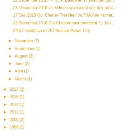
22 December 2018 PP Jc.K.Baskaran sir Birthday Cel...
21 December 2018 Jc Selvam sponsored one day food ...
17 Dec 2018 Our Charter President Jc.P.Mohan Kumar...
13 December 2018 Our Chapter past president Jc Jan...
24th Installation of JCI Ranipet Power City
►
November
(2)
►
September
(1)
►
August
(2)
►
June
(2)
►
April
(1)
►
March
(1)
►
2017
(2)
►
2016
(1)
►
2014
(1)
►
2012
(1)
►
2000
(2)
►
1998
(1)